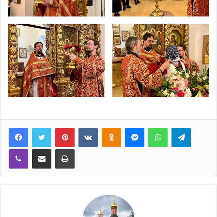
Pinterest
VKontakte
Odnoklassniki
Messenger
WhatsApp
Telegra
Viber
Share via Email
Печать