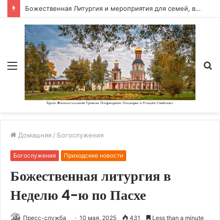
Божественная Литургия и мероприятия для семей, воспитывающих детей-инвалидов, в храме Успения Пресвятой Богородицы Патриаршего подворья в Останкино (по адресу: Берёзовая аллея, д. 16).
Меню
П
Домашняя
/
Богослужения
Богослужения
Приходские новости
Божественная литургия в
Неделю 4-ю по Пасхе
Пресс-служба
10 мая, 2025
431
Less than a minute